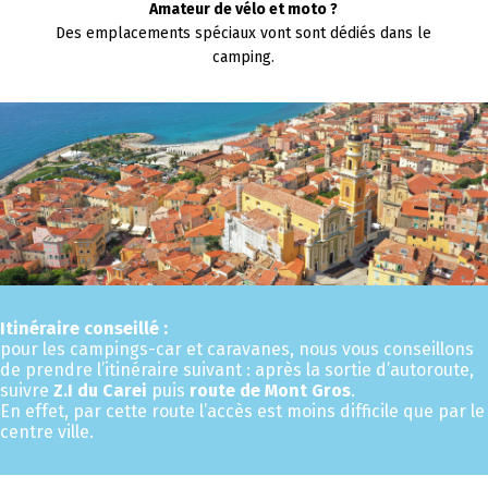
Amateur de vélo et moto ?
Des emplacements spéciaux vont sont dédiés dans le
camping.
Itinéraire conseillé :
pour les campings-car et caravanes, nous vous conseillons
de prendre l’itinéraire suivant : après la sortie d’autoroute,
suivre
Z.I du Carei
puis
route de Mont Gros
.
En effet, par cette route l’accès est moins difficile que par le
centre ville.